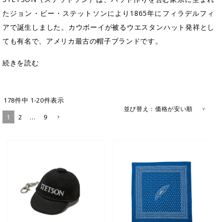
たジョン・ビー・ステットソンにより1865年にフィラデルフィ
アで誕生しました。カウボーイが被るウエスタンハット発祥とし
ても有名で、アメリカ最古の帽子ブランドです。
続きを読む
178
件中
1
-
20
件表示
並び替え
価格が安い順
1
2
…
9