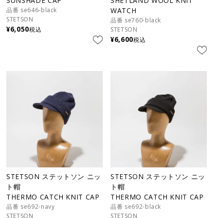
SUNSHADE CAP
SHETLAND WOOL KNIT
品番 se646-black
WATCH
STETSON
品番 se760-black
¥
6,050
税込
STETSON
¥
6,600
税込
STETSON ステットソン ニッ
STETSON ステットソン ニッ
ト帽
ト帽
THERMO CATCH KNIT CAP
THERMO CATCH KNIT CAP
品番 se692-navy
品番 se692-black
STETSON
STETSON