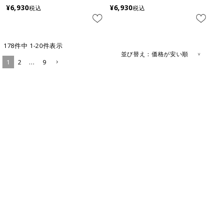
¥
6,930
¥
6,930
税込
税込
178
件中
1
-
20
件表示
並び替え
価格が安い順
1
2
…
9