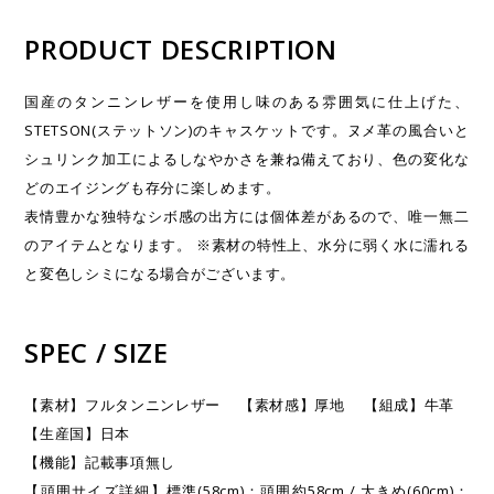
PRODUCT DESCRIPTION
国産のタンニンレザーを使用し味のある雰囲気に仕上げた、
STETSON(ステットソン)のキャスケットです。ヌメ革の風合いと
シュリンク加工によるしなやかさを兼ね備えており、色の変化な
どのエイジングも存分に楽しめます。
表情豊かな独特なシボ感の出方には個体差があるので、唯一無二
のアイテムとなります。 ※素材の特性上、水分に弱く水に濡れる
と変色しシミになる場合がございます。
SPEC / SIZE
【素材】フルタンニンレザー 【素材感】厚地 【組成】牛革
【生産国】日本
【機能】記載事項無し
【頭囲サイズ詳細】標準(58cm)：頭囲約58cm / 大きめ(60cm)：