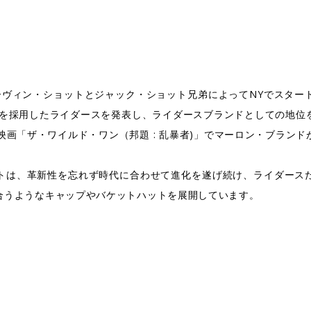
913年にアーヴィン・ショットとジャック・ショット兄弟によってNYでス
パーを採用したライダースを発表し、ライダースブランドとしての地位
映画「ザ・ワイルド・ワン（邦題 : 乱暴者)」でマーロン・ブラン
トは、革新性を忘れず時代に合わせて進化を遂げ続け、ライダース
合うようなキャップやバケットハットを展開しています。