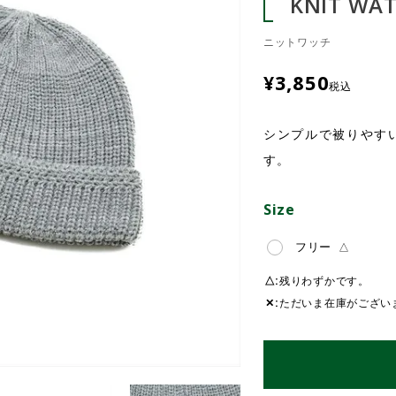
KNIT WA
ニットワッチ
¥
3,850
税込
シンプルで被りやすい
す。
Size
フリー
△
△
残りわずかです。
✕
ただいま在庫がござい