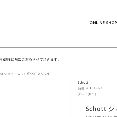
ONLINE SHO
(月)以降に順次ご対応させて頂きます。
ott ショット ニット帽KNIT WATCH
Schott
品番 SC104-071
グレー(071)
Schott