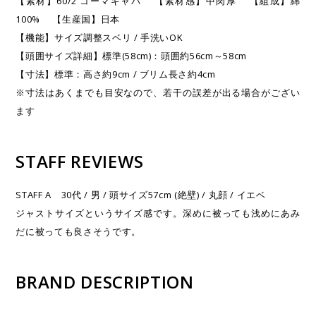
【素材】60/2 コーマギャバ 【素材感】中肉厚 【組成】綿
100% 【生産国】日本
【機能】サイズ調整スベリ / 手洗いOK
【頭囲サイズ詳細】標準(58cm)：頭囲約56cm～58cm
【寸法】標準：高さ約9cm / ブリム長さ約4cm
※寸法はあくまでも目安なので、若干の誤差が出る場合がござい
ます
STAFF REVIEWS
STAFF A 30代 / 男 / 頭サイズ57cm (絶壁) / 丸顔 / イエベ
ジャストサイズというサイズ感です。深めに被っても浅めにあみ
だに被っても良さそうです。
BRAND DESCRIPTION