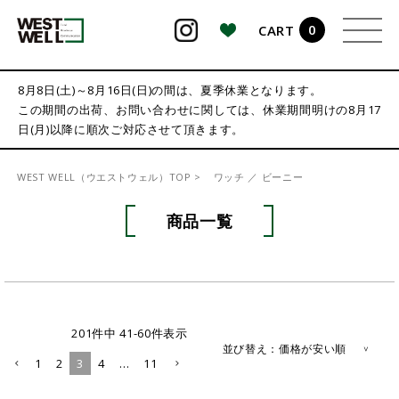
0
CART
検索
8月8日(土)～8月16日(日)の間は、夏季休業となります。
この期間の出荷、お問い合わせに関しては、休業期間明けの8月17
日(月)以降に順次ご対応させて頂きます。
WEST WELL（ウエストウェル）TOP
ワッチ ／ ビーニー
商品一覧
201
件中
41
-
60
件表示
並び替え
価格が安い順
1
2
3
4
…
11